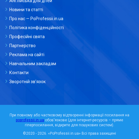
Англійська для дітей
Новини та статті
Про нас — PoProfessii.in.ua
Політика конфіденційності
Професійні свята
Партнерство
Реклама на сайті
Навчальним закладам
Контакти
Зворотній зв'язок
При повному або частковому відтворенні інформації посилання на
poprofessii.in.ua
обов'язкове (для інтернет-ресурсів – пряме
гіперпосилання, відкрите для пошукових систем).
©2020 - 2026.
«PoProfessii.in.ua»
Всі права захищені