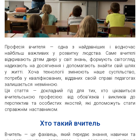
Професія вчителя — одна з найдавніших і водночас
найбільш важливих у розвитку людства. Саме вчителі
відкривають дітям двері у світ знань, формують світогляд,
надихають на досягнення і допомагають знайти свій шлях
у житті. Хоча технології змінюють наше суспільство,
потреба у кваліфікованих, відданих своїй справі педагогах
залишається незмінною.
Ця стаття — докладний гід для тих, хто цікавиться
вчительською професією: від обов’язків і викликів до
перспектив та особистих якостей, які допоможуть стати
справжнім наставником.
Хто такий вчитель
Вчитель — це фахівець, який передає знання, навички та