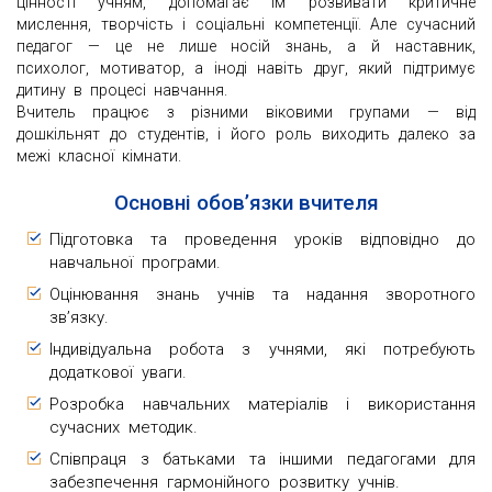
цінності учням, допомагає їм розвивати критичне
мислення, творчість і соціальні компетенції. Але сучасний
педагог — це не лише носій знань, а й наставник,
психолог, мотиватор, а іноді навіть друг, який підтримує
дитину в процесі навчання.
Вчитель працює з різними віковими групами — від
дошкільнят до студентів, і його роль виходить далеко за
межі класної кімнати.
Основні обов’язки вчителя
Підготовка та проведення уроків відповідно до
навчальної програми.
Оцінювання знань учнів та надання зворотного
зв’язку.
Індивідуальна робота з учнями, які потребують
додаткової уваги.
Розробка навчальних матеріалів і використання
сучасних методик.
Співпраця з батьками та іншими педагогами для
забезпечення гармонійного розвитку учнів.